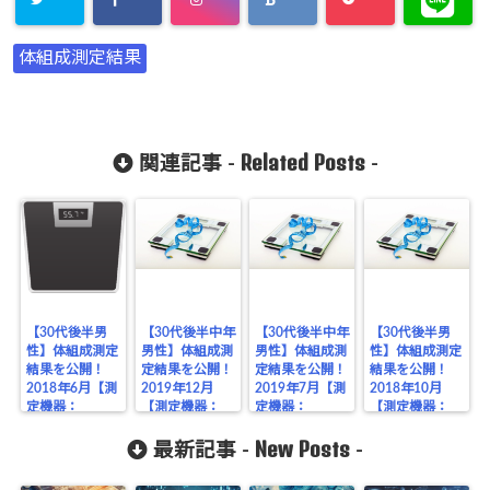
体組成測定結果
Related Posts
関連記事 -
-
【30代後半男
【30代後半中年
【30代後半中年
【30代後半男
性】体組成測定
男性】体組成測
男性】体組成測
性】体組成測定
結果を公開！
定結果を公開！
定結果を公開！
結果を公開！
2018年6月【測
2019年12月
2019年7月【測
2018年10月
定機器：
【測定機器：
定機器：
【測定機器：
TANITAタニタ
TANITAタニタ
TANITAタニタ
TANITAタニタ
New Posts
製MC-190】
製MC-980A】
製MC-980A】
製MC-190】
最新記事 -
-
備忘録5回目
備忘録