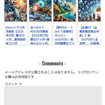
iDeCoイデコ月
旧つみたて
【新NISA・つ
【企業DC（企
次報告【2026
NISA月次報告
みたて投資枠】
業型確定拠出年
年7月】積立58
【2026年7月】
オルカン
金）】株
ヶ月、運用指図
積立35ヶ月+運
vsS&P500！毎
（S&P500と全
者32ヵ月
用のみ31ヵ月。
月同額積立でパ
世界）・外国債
【S&P500米国
バランスファン
フォーマンス比
券・元本確保
株100%全ツッ
ド主軸・楽天証
較！【月次報告
【月次報告
パ】ブログ
券で運用♪ブロ
2026年7月、31
2026年6月、30
グ公開・結果
ヵ月目】
ヵ月目】
Comments
-
-
メールアドレスが公開されることはありません。
※
が付いてい
る欄は必須項目です
コメント
※