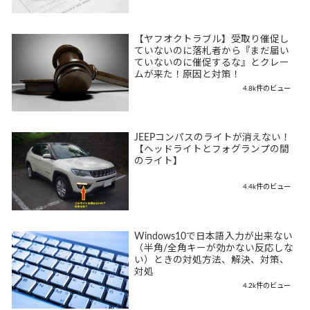
【ヤフオクトラブル】受取り催促し
ていないのに落札者から『まだ届い
ていないのに催促するな』とクレー
ムが来た！原因と対策！
4.8k件のビュー
JEEPコンパスのライトが消えない！
【ヘッドライトとフォグランプの間
のライト】
4.4k件のビュー
Windows10で日本語入力が出来ない
（半角/全角キーが効かない反応しな
い）ときの対処方法、解決、対策、
対処
4.2k件のビュー