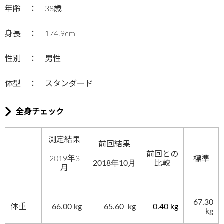
年齢 ： 38歳
身長 ： 174.9cm
性別 ： 男性
体型 ： スタンダード
全身チェック
測定結果
前回結果
前回との
2019年3
標準
2018年10月
比較
月
67.30
体重
66.00 kg
65.60
kg
0.40 kg
kg