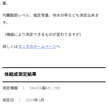
量、
内臓脂肪レベル、推定骨量、体水分率なども測定出来ま
す。
（機器により測定できるものが変わりますが）
詳しくは
タニタのホームページ
へ
体組成測定結果
測定機器 ： TANITA製MC-190
測定日 ： 2019年3月