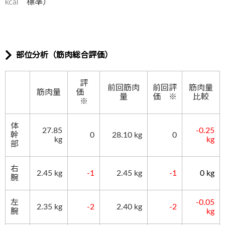
kcal 標準）
部位分析（筋肉総合評価）
評
前回筋肉
前回評
筋肉量
筋肉量
価
量
価 ※
比較
※
体
27.85
-0.25
幹
0
28.10
kg
0
kg
kg
部
右
2.45 kg
-1
2.45 kg
-1
0 kg
腕
左
-0.05
2.35 kg
-2
2.40
kg
-2
腕
kg