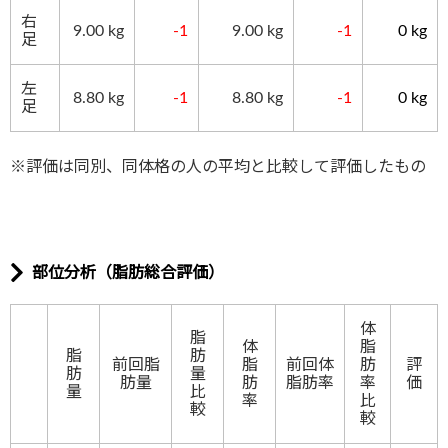
右
9.00 kg
-1
9.00
kg
-1
0 kg
足
左
8.80 kg
-1
8.80
kg
-1
0 kg
足
※評価は同別、同体格の人の平均と比較して評価したもの
部位分析（脂肪総合評価）
体
脂
体
脂
脂
肪
前回脂
脂
前回体
肪
評
肪
量
肪量
肪
脂肪率
率
価
量
比
率
比
較
較