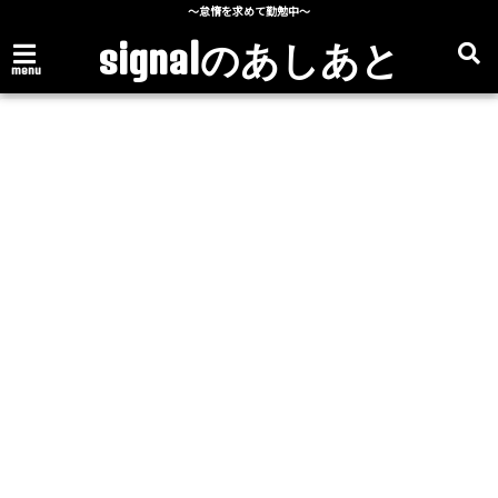
～怠惰を求めて勤勉中～
signalのあしあと
menu