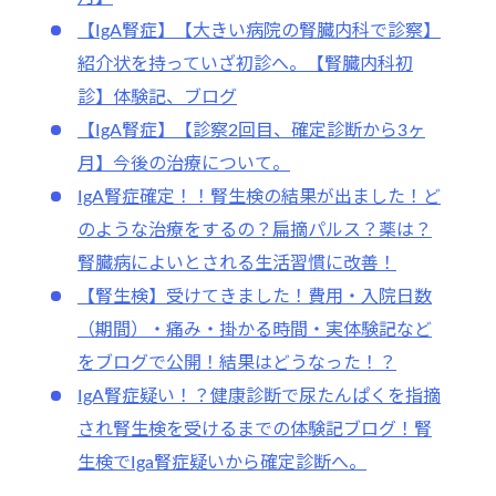
【IgA腎症】【大きい病院の腎臓内科で診察】
紹介状を持っていざ初診へ。【腎臓内科初
診】体験記、ブログ
【IgA腎症】【診察2回目、確定診断から3ヶ
月】今後の治療について。
IgA腎症確定！！腎生検の結果が出ました！ど
のような治療をするの？扁摘パルス？薬は？
腎臓病によいとされる生活習慣に改善！
【腎生検】受けてきました！費用・入院日数
（期間）・痛み・掛かる時間・実体験記など
をブログで公開！結果はどうなった！？
IgA腎症疑い！？健康診断で尿たんぱくを指摘
され腎生検を受けるまでの体験記ブログ！腎
生検でIga腎症疑いから確定診断へ。