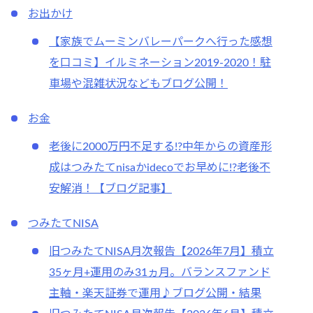
お出かけ
【家族でムーミンバレーパークへ行った感想
を口コミ】イルミネーション2019-2020！駐
車場や混雑状況などもブログ公開！
お金
老後に2000万円不足する!?中年からの資産形
成はつみたてnisaかidecoでお早めに!?老後不
安解消！【ブログ記事】
つみたてNISA
旧つみたてNISA月次報告【2026年7月】積立
35ヶ月+運用のみ31ヵ月。バランスファンド
主軸・楽天証券で運用♪ブログ公開・結果