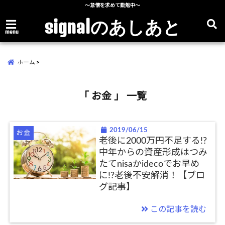
～怠惰を求めて勤勉中～
signalのあしあと
menu
ホーム
「 お金 」 一覧
2019/06/15
お金
老後に2000万円不足する!?
中年からの資産形成はつみ
たてnisaかidecoでお早め
に!?老後不安解消！【ブロ
グ記事】
この記事を読む