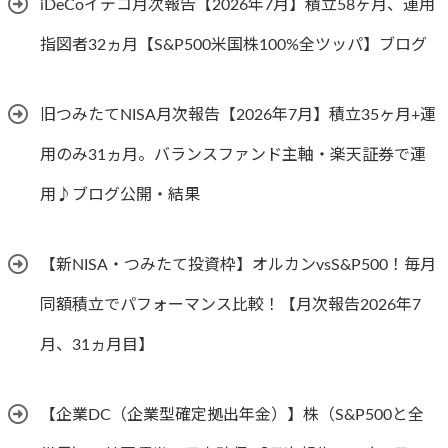
iDeCoイデコ月次報告【2026年7月】積立58ヶ月、運用
指図者32ヵ月【S&P500米国株100%全ツッパ】ブログ
旧つみたてNISA月次報告【2026年7月】積立35ヶ月+運
用のみ31ヵ月。バランスファンド主軸・楽天証券で運
用♪ブログ公開・結果
【新NISA・つみたて投資枠】オルカンvsS&P500！毎月
同額積立でパフォーマンス比較！【月次報告2026年7
月、31ヵ月目】
【企業DC（企業型確定拠出年金）】株（S&P500と全