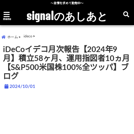
～怠惰を求めて勤勉中～
signalのあしあと
menu
ideco
ホーム
iDeCoイデコ月次報告【2024年9
月】積立58ヶ月、運用指図者10ヵ月
【S&P500米国株100%全ツッパ】ブ
ログ
2024/10/01