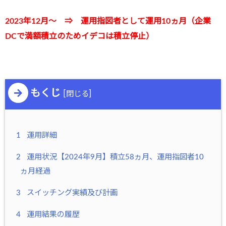
2023年12月～ ⇒ 運用指図者として運用10ヵ月（企業
DCで満額積立のためイデコは積立停止）
もくじ
[
]
閉じる
1
運用詳細
2
運用状況【2024年9月】積立58ヵ月、運用指図者10
ヵ月経過
3
スイッチング実績及び計画
4
運用結果の履歴