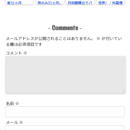
者32ヵ月
用のみ31ヵ月。
月同額積立でパ
世界）・外国債
【S&P500米国
バランスファン
フォーマンス比
券・元本確保
株100%全ツッ
ド主軸・楽天証
較！【月次報告
【月次報告
パ】ブログ
券で運用♪ブロ
2026年7月、31
2026年6月、30
グ公開・結果
ヵ月目】
ヵ月目】
Comments
-
-
メールアドレスが公開されることはありません。
※
が付いてい
る欄は必須項目です
コメント
※
名前
※
メール
※