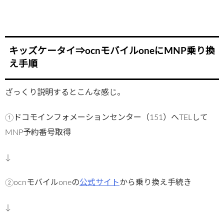
キッズケータイ⇒ocnモバイルoneにMNP乗り換
え手順
ざっくり説明するとこんな感じ。
①ドコモインフォメーションセンター（151）へTELして
MNP予約番号取得
↓
②ocnモバイルoneの
公式サイト
から乗り換え手続き
↓