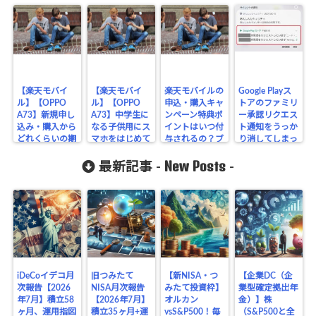
【楽天モバイ
【楽天モバイ
楽天モバイルの
Google Playス
ル】【OPPO
ル】【OPPO
申込・購入キャ
トアのファミリ
A73】新規申し
A73】中学生に
ンペーン特典ポ
ー承認リクエス
込み・購入から
なる子供用にス
イントはいつ付
ト通知をうっか
どれくらいの期
マホをはじめて
与されるの？ブ
り消してしまっ
間でスマホが到
購入したブログ
ログで実体験を
た時の承認方
New Posts
着するのか？実
記事～新規申込
記事にしました
法！アンドロイ
最新記事 -
-
体験ブログ！
み～
♪注意点など。
ドスマホ手順
iDeCoイデコ月
旧つみたて
【新NISA・つ
【企業DC（企
次報告【2026
NISA月次報告
みたて投資枠】
業型確定拠出年
年7月】積立58
【2026年7月】
オルカン
金）】株
ヶ月、運用指図
積立35ヶ月+運
vsS&P500！毎
（S&P500と全