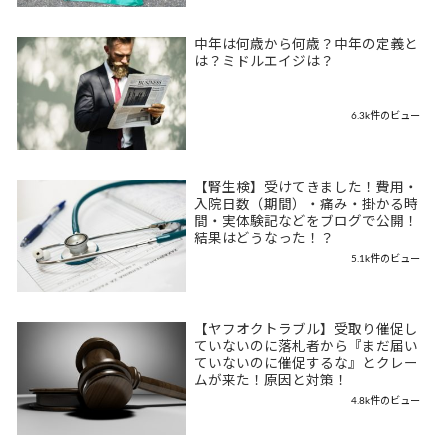
中年は何歳から何歳？中年の定義と
は？ミドルエイジは？
6.3k件のビュー
【腎生検】受けてきました！費用・
入院日数（期間）・痛み・掛かる時
間・実体験記などをブログで公開！
結果はどうなった！？
5.1k件のビュー
【ヤフオクトラブル】受取り催促し
ていないのに落札者から『まだ届い
ていないのに催促するな』とクレー
ムが来た！原因と対策！
4.8k件のビュー