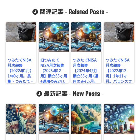
Related Posts
関連記事 -
-
つみたてNISA
旧つみたて
つみたてNISA
つみたてNISA
月次報告
NISA月次報告
月次報告
月次報告
【2022年1月】
【2025年12
【2024年4月】
【2022年12
1年0ヶ月。長
月】積立35ヶ月
積立35ヶ月+運
月】1年11ヶ
期・つみたて・
+運用のみ24ヵ
用のみ4ヵ月。
月。バランスフ
分散で資産を増
月。バランスフ
バランスファン
ァンド主軸・楽
New Posts
やす！楽天証券
ァンド主軸・楽
ド主軸・楽天証
天証券で運用♪
最新記事 -
-
x楽天カードで
天証券で運用♪
券で運用♪ブロ
ブログ公開・結
運用♪
ブログ公開・結
グ公開・結果
果・パフォ
果