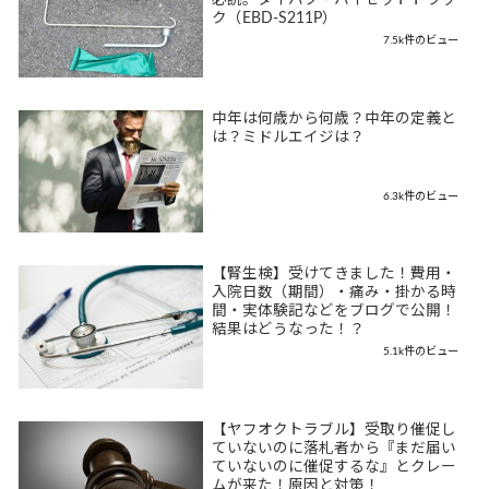
必読。ダイハツ・ハイゼットトラッ
ク（EBD-S211P）
7.5k件のビュー
中年は何歳から何歳？中年の定義と
は？ミドルエイジは？
6.3k件のビュー
【腎生検】受けてきました！費用・
入院日数（期間）・痛み・掛かる時
間・実体験記などをブログで公開！
結果はどうなった！？
5.1k件のビュー
【ヤフオクトラブル】受取り催促し
ていないのに落札者から『まだ届い
ていないのに催促するな』とクレー
ムが来た！原因と対策！