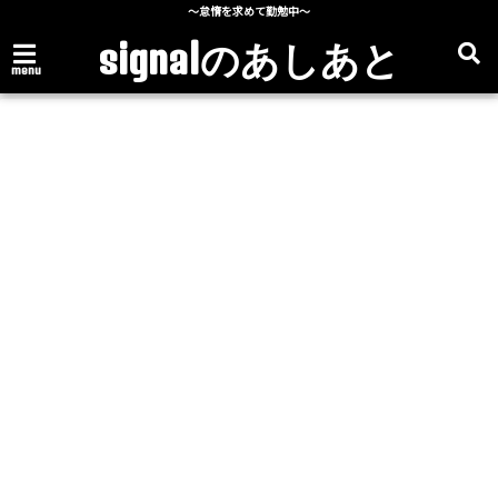
～怠惰を求めて勤勉中～
signalのあしあと
menu