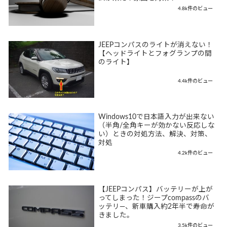
4.8k件のビュー
JEEPコンパスのライトが消えない！
【ヘッドライトとフォグランプの間
のライト】
4.4k件のビュー
Windows10で日本語入力が出来ない
（半角/全角キーが効かない反応しな
い）ときの対処方法、解決、対策、
対処
4.2k件のビュー
【JEEPコンパス】バッテリーが上が
ってしまった！ジープcompassのバ
ッテリ―、新車購入約2年半で寿命が
きました。
3.5k件のビュー