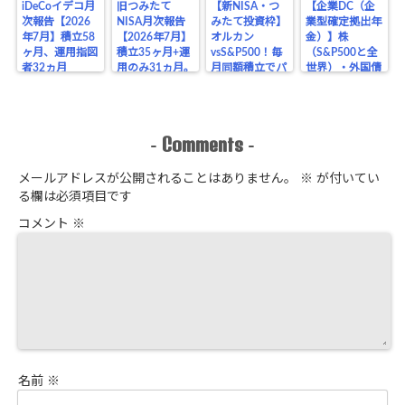
iDeCoイデコ月
旧つみたて
【新NISA・つ
【企業DC（企
次報告【2026
NISA月次報告
みたて投資枠】
業型確定拠出年
年7月】積立58
【2026年7月】
オルカン
金）】株
ヶ月、運用指図
積立35ヶ月+運
vsS&P500！毎
（S&P500と全
者32ヵ月
用のみ31ヵ月。
月同額積立でパ
世界）・外国債
【S&P500米国
バランスファン
フォーマンス比
券・元本確保
株100%全ツッ
ド主軸・楽天証
較！【月次報告
【月次報告
パ】ブログ
券で運用♪ブロ
2026年7月、31
2026年6月、30
グ公開・結果
ヵ月目】
ヵ月目】
Comments
-
-
メールアドレスが公開されることはありません。
※
が付いてい
る欄は必須項目です
コメント
※
名前
※