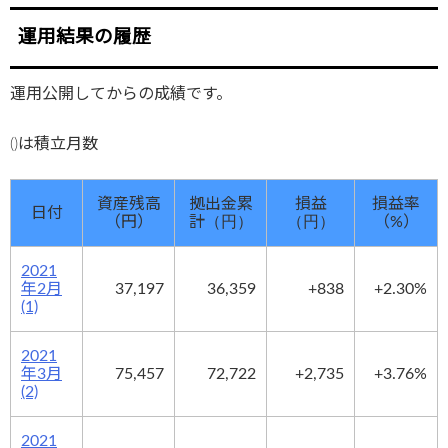
運用結果の履歴
運用公開してからの成績です。
()は積立月数
資産残高
拠出金累
損益
損益率
日付
（円）
計
（円）
（円）
（%）
2021
年2月
37,197
36,359
+838
+2.30%
(1)
2021
年3月
75,457
72,722
+2,735
+3.76%
(2)
2021