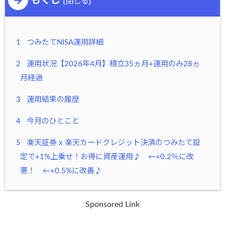
もくじ
[
]
閉じる
1
つみたてNISA運用詳細
2
運用状況【2026年4月】積立35ヵ月+運用のみ28ヵ
月経過
3
運用結果の履歴
4
今月のひとこと
5
楽天証券 x 楽天カードクレジット決済のつみたて設
定で+1%上乗せ！お得に資産運用♪ ←+0.2％に改
悪！ ←+0.5%に改善♪
Sponsored Link