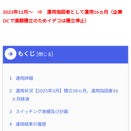
2023年12月～ ⇒ 運用指図者として運用16ヵ月（企業
DCで満額積立のためイデコは積立停止）
もくじ
[
]
閉じる
1
運用詳細
2
運用状況【2025年3月】積立58ヵ月、運用指図者16
ヵ月経過
3
スイッチング実績及び計画
4
運用結果の履歴